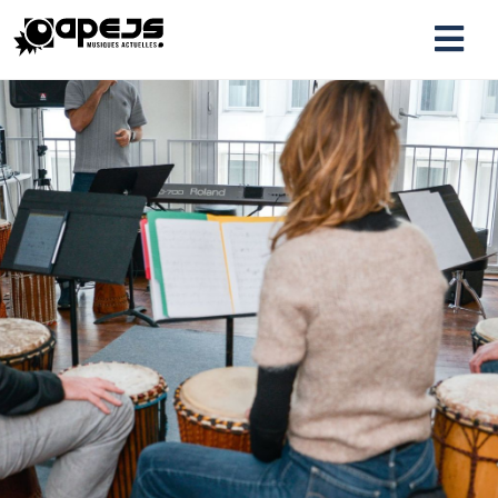
04 79 71 76 40
Accueil
Qui sommes-nous ?
Equipe
Projet pédagogique
Action culturelle
Locaux