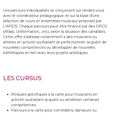
GACO & SGM musique
Les parcours individualisés se conçoivent sur rendez-vous
Événements
avec le coordinateur pédagogique, et sur la base d’une
sélection de cours et ensembles musicaux proposés par
Concerts
L’APEJS. Chaque parcours peut être financé par des OPCO
(Afdas, Uniformation,…etc), selon la situation des candidats.
Actualités
Cette offre s'adresse notamment à des musiciens ou
artistes en activité souhaitant se perfectionner, acquérir de
Tout le calendrier
nouvelles compétences ou développer de nouvelles
esthétiques en lien avec leurs projets artistiques.
Concert hors les murs
Entre les oreilles de...
LES CURSUS
La Soute
Infos pratiques
Modules spécifiques à la carte pour musiciens en
activité souhaitant acquérir ou améliorer certaines
Plan d'accès
compétences
Parcours à la carte pour comédiens, danseurs ou
Accessibilité handicap